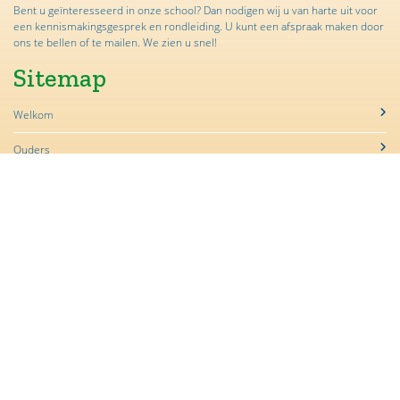
Bent u geïnteresseerd in onze school? Dan nodigen wij u van harte uit voor
een kennismakingsgesprek en rondleiding. U kunt een afspraak maken door
ons te bellen of te mailen. We zien u snel!
Sitemap
Welkom
Ouders
Nieuwsbrieven
Nieuwe leerlingen
Contact
Contact
OBS de Boogerd
Homoetsestraat 38b
4021 HH Maurik